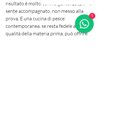
risultato è molto coinvolgente. L’ospite si 
sente accompagnato, non messo alla 
1
prova. E una cucina di pesce 
contemporanea, se resta fedele alla 
qualità della materia prima, può offrire 
piacere immediato e memorabilità nella 
stessa cena.
È in questo spazio che si inseriscono 
realtà come Oltre Ristorante, dove il 
mare incontra una sensibilità attuale 
senza perdere il legame con i sapori 
italiani che fanno sentire a casa.
La scelta migliore non è una 
categoria, ma l’equilibrio
Alla fine, il vero punto non è schierarsi. Il 
confronto ristorante pesce moderno vs 
tradizionale ha senso solo se aiuta a 